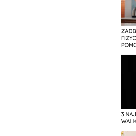
ZADB
FIZY
POMO
3 NA
WALK