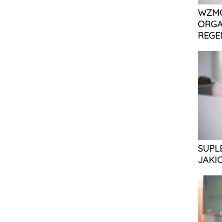
WZMO
ORGA
REGE
SUPL
JAKI