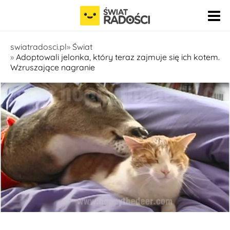
Pomiń nawigację
swiatradosci.pl
Świat
Adoptowali jelonka, który teraz zajmuje się ich kotem.
Wzruszające nagranie
Fot. https://www.youtube.com/watch?