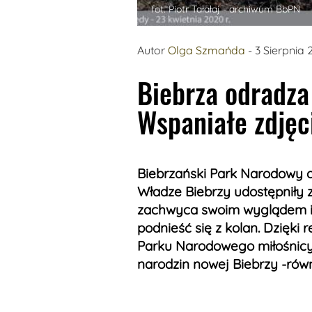
fot. Piotr Tałałaj - archiwum BbPN
Autor
Olga Szmańda
- 3 Sierpnia
Biebrza odradza 
Wspaniałe zdjęc
Biebrzański Park Narodowy o
Władze Biebrzy udostępniły z
zachwyca swoim wyglądem i p
podnieść się z kolan. Dzięki
Parku Narodowego miłośnic
narodzin nowej Biebrzy -równ