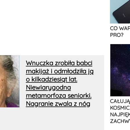
CO WAR
PRO?
Wnuczka zrobiła babci
makijaż i odmłodziła ją
o kilkadziesiąt lat.
Niewiarygodna
metamorfoza seniorki.
CAŁUJĄ
Nagranie zwala z nóg
KOSMIC
NAJPIĘ
ZACHW