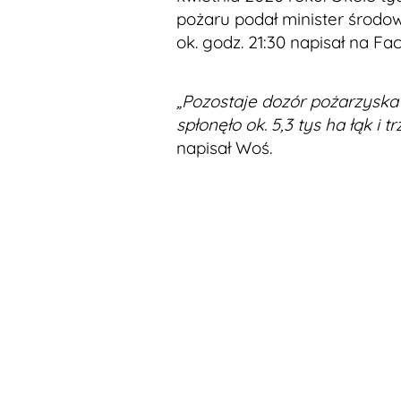
pożaru podał minister środo
ok. godz. 21:30 napisał na F
„Pozostaje dozór pożarzyska 
spłonęło ok. 5,3 tys ha łąk i tr
napisał Woś.