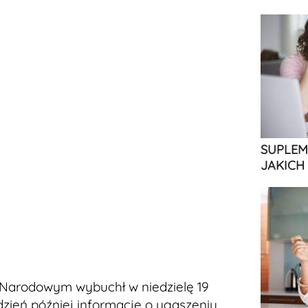
SUPLEM
JAKICH
 Narodowym wybuchł w niedzielę 19
dzień później informację o ugaszeniu