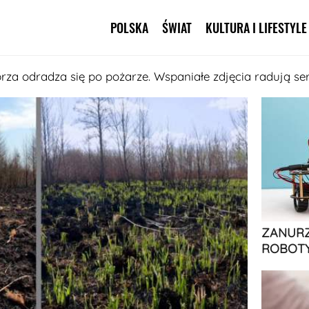
POLSKA
ŚWIAT
KULTURA I LIFESTYLE
Pomiń nawigację
brza odradza się po pożarze. Wspaniałe zdjęcia radują se
ZANURZ
ROBOTY