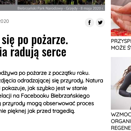
 2020
się po pożarze.
PRZYSP
ia radują serce
MOŻE Ś
dżywa po pożarze z początku roku.
djęcia odradzającej się przyrody. Natura
okazuje, jak szybko jest w stanie
 relacji na Facebooku Biebrzańskiego
y przyrody mogą obserwować proces
ie pięknej jak przed tragedią.
WZMOCN
ORGANI
REGENE