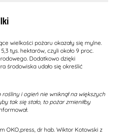
lki
ce wielkości pożaru okazały się mylne.
5,3 tys. hektarów, czyli około 9 proc.
arodowego. Dodatkowo dzięki
ra środowiska udało się określić
ko rośliny i ogień nie wniknął na większych
by tak się stało, to pożar zmieniłby
nformował.
m OKO,press, dr hab. Wiktor Kotowski z