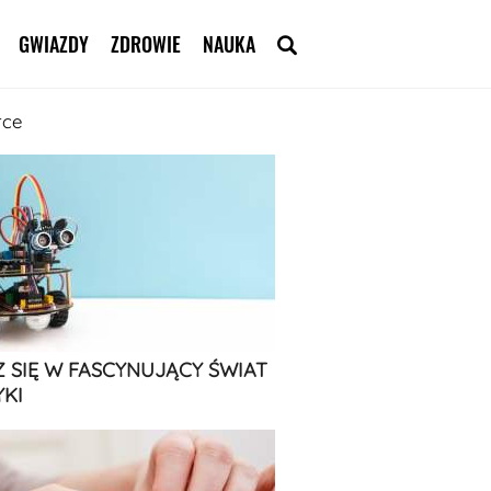
GWIAZDY
ZDROWIE
NAUKA
rce
 SIĘ W FASCYNUJĄCY ŚWIAT
KI