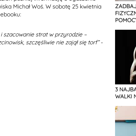
wiska Michał Woś. W sobotę 25 kwietnia
ZADBAJ
FIZYCZ
acebooku:
POMOCY
i szacowanie strat w przyrodzie –
zcinowisk, szczęśliwie nie zajął się torf”
-
3 NAJB
WALKI 