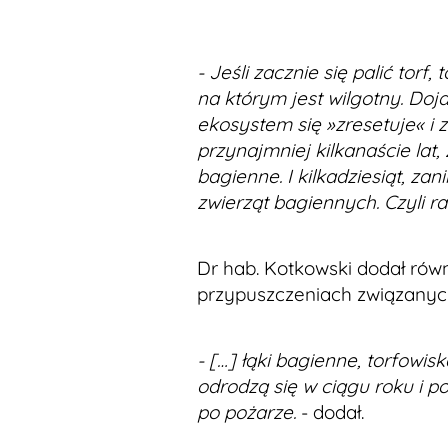
- Jeśli zacznie się palić torf
na którym jest wilgotny. Dojd
ekosystem się »zresetuje« i 
przynajmniej kilkanaście lat
bagienne. I kilkadziesiąt, z
zwierząt bagiennych. Czyli ra
Dr hab. Kotkowski dodał rów
przypuszczeniach związanych
- […] łąki bagienne, torfowisk
odrodzą się w ciągu roku i p
po pożarze.
- dodał.