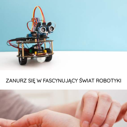
ZANURZ SIĘ W FASCYNUJĄCY ŚWIAT ROBOTYKI