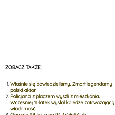
ZOBACZ TAKŻE:
Właśnie się dowiedzieliśmy. Zmarł legendarny
polski aktor
Policjanci z płaczem wyszli z mieszkania.
Wcześniej 11-latek wysłał koledze zatrważającą
wiadomość
Ona ma 98 lat, a on 94. Wzięli ślub,