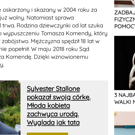
 oskarżony i skazany w 2004 roku za
ZADBAJ
 już wolny. Natomiast sprawa
FIZYCZ
trwa. Rodzina dziewczynki od lat szuka
POMOCY
 po wypuszczeniu Tomasza Komendy, który
w zabójstwo. Mężczyzna spędził 18 lat w
 nie popełnił. W maju 2018 roku Sąd
sza Komendę. Dzięki wznowionemu
y.
Sylvester Stallone
3 NAJB
pokazał swoją córkę.
WALKI 
Młoda kobieta
zachwyca urodą.
Wyglada jak tata