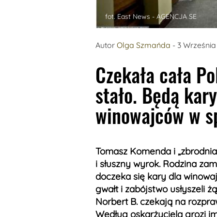
fot. East News - AGENCJA SE
Autor
Olga Szmańda
- 3 Września
Czekała cała Pol
stało. Będą kar
winowajców w s
Tomasz Komenda i „zbrodnia 
i słuszny wyrok. Rodzina zam
doczeka się kary dla winowa
gwałt i zabójstwo usłyszeli ż
Norbert B. czekają na rozpra
Według oskarżyciela grozi im