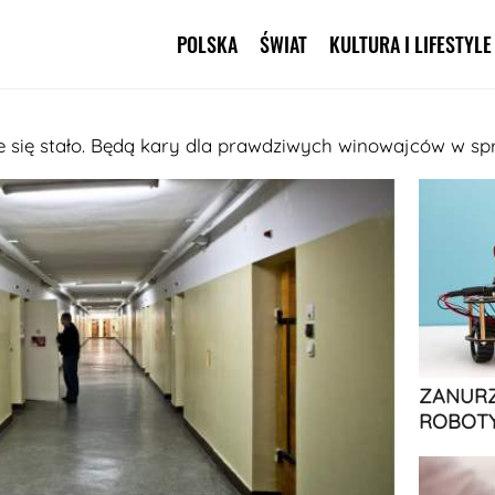
POLSKA
ŚWIAT
KULTURA I LIFESTYLE
Pomiń nawigację
cie się stało. Będą kary dla prawdziwych winowajców w 
ZANURZ
ROBOTY