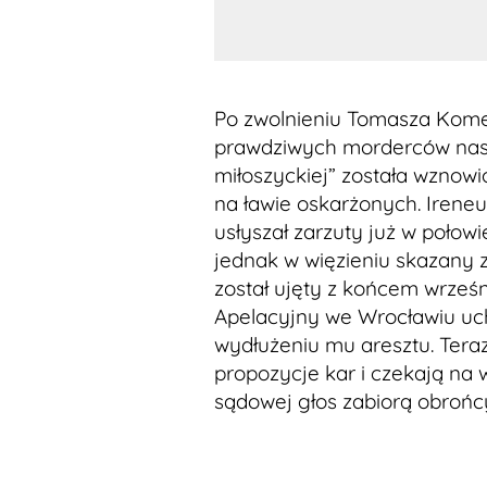
Po zwolnieniu Tomasza Komen
prawdziwych morderców nasto
miłoszyckiej” została wznowi
na ławie oskarżonych. Irene
usłyszał zarzuty już w poło
jednak w więzieniu skazany z
został ujęty z końcem wrześn
Apelacyjny we Wrocławiu uchy
wydłużeniu mu aresztu. Teraz
propozycje kar i czekają na 
sądowej głos zabiorą obrońcy