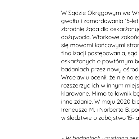
W Sądzie Okręgowym we Wroc
gwałtu i zamordowania 15-let
zbrodnię żąda dla oskarżonyc
dożywocia. Wtorkowe zakoń
się mowami końcowymi stro
finalizacji postępowania, są
oskarżonych o powtórnym b
badaniach przez nowy ośro
Wrocławiu ocenił, że nie na
rozszerzyć ich w innym miejs
klarowane. Mimo to ławnik bę
inne zdanie. W maju 2020 bi
Ireneusza M. i Norberta B. p
w śledztwie o zabójstwo 15-l
- W badaniach uzyskano zes