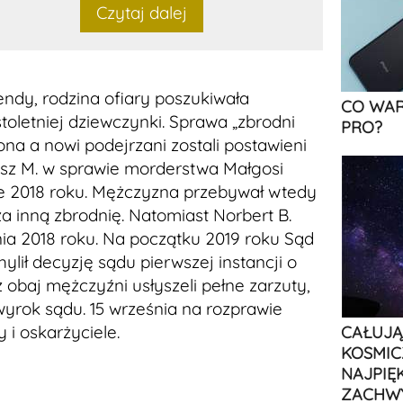
Czytaj dalej
dy, rodzina ofiary poszukiwała
CO WAR
letniej dziewczynki. Sprawa „zbrodni
PRO?
ona a nowi podejrzani zostali postawieni
usz M. w sprawie morderstwa Małgosi
wie 2018 roku. Mężczyzna przebywał wtedy
a inną zbrodnię. Natomiast Norbert B.
ia 2018 roku. Na początku 2019 roku Sąd
lił decyzję sądu pierwszej instancji o
 obaj mężczyźni usłyszeli pełne zarzuty,
wyrok sądu. 15 września na rozprawie
 i oskarżyciele.
CAŁUJĄ
KOSMIC
NAJPIĘ
ZACHW