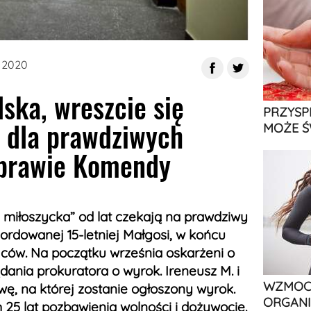
 2020
ska, wreszcie się
PRZYSP
y dla prawdziwych
MOŻE Ś
prawie Komendy
miłoszycka” od lat czekają na prawdziwy
ordowanej 15-letniej Małgosi, w końcu
jców. Na początku września oskarżeni o
ądania prokuratora o wyrok. Ireneusz M. i
WZMOCN
wę, na której zostanie ogłoszony wyrok.
ORGANI
 25 lat pozbawienia wolności i dożywocie.