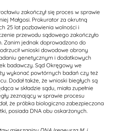
ławiu zakończył się proces w sprawie
niej Małgosi. Prokurator za okrutną
h 25 lat pozbawienia wolności i
czenie przewodu sądowego zakończyło
n. Zanim jednak doprowadzono do
d odrzucił wnioski dowodowe obrony
adaniu genetycznym i dodatkowych
dek badawczy. Sąd Okręgowy we
leży wykonać powtórnych badań czy też
cu. Dodał także, że wnioski biegłych są
dąca w składzie sądu, miała zupełnie
egły zeznający w sprawie procesu
odał, że próbka biologiczna zabezpieczona
atki, posiada DNA obu oskarżonych.
taw mieszaniny DNA Ireneusza M. i