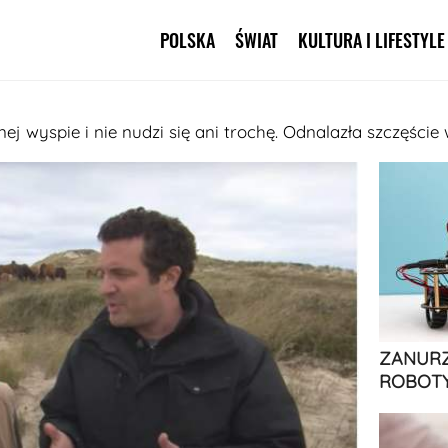
POLSKA
ŚWIAT
KULTURA I LIFESTYLE
Pomiń nawigację
ej wyspie i nie nudzi się ani trochę. Odnalazła szczęści
ZANURZ
ROBOTY