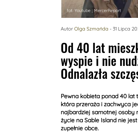
fot. Youtube ; MercerReport
Autor
Olga Szmańda
- 31 Lipca 2
Od 40 lat miesz
wyspie i nie nud
Odnalazła szczę
Pewna kobieta ponad 40 lat 
która przeraża i zachwyca j
najbardziej samotnej osoby n
życie na Sable Island nie jes
zupełnie obce.