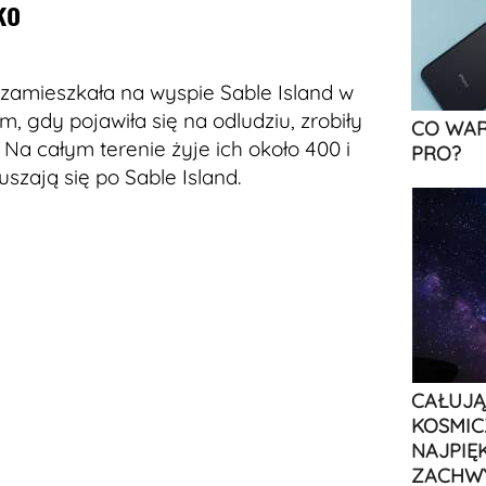
ko
 zamieszkała na wyspie Sable Island w
, gdy pojawiła się na odludziu, zrobiły
CO WAR
. Na całym terenie żyje ich około 400 i
PRO?
zają się po Sable Island.
CAŁUJĄ
KOSMIC
NAJPIĘ
ZACHW