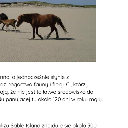
nna, a jednocześnie słynie z
z bogactwa fauny i flory. Ci, którzy
ają, że nie jest to łatwe środowisko do
u panującej tu około 120 dni w roku mgły.
liżu Sable Island znajduje się około 300