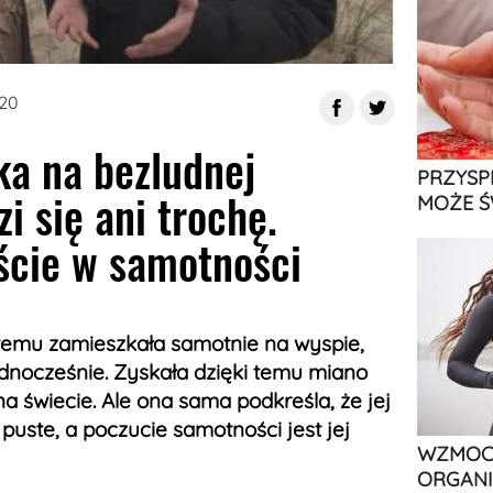
020
ka na bezludnej
PRZYSP
zi się ani trochę.
MOŻE Ś
ście w samotności
temu zamieszkała samotnie na wyspie,
ednocześnie. Zyskała dzięki temu miano
a świecie. Ale ona sama podkreśla, że jej
t puste, a poczucie samotności jest jej
WZMOCN
ORGANI