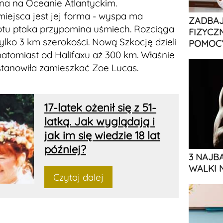
ona na Oceanie Atlantyckim.
miejsca jest jej forma - wyspa ma
ZADBAJ
 lotu ptaka przypomina uśmiech. Rozciąga
FIZYCZ
ylko 3 km szerokości. Nową Szkocję dzieli
POMOCY
natomiast od Halifaxu aż 300 km. Właśnie
tanowiła zamieszkać Zoe Lucas.
17-latek ożenił się z 51-
latką. Jak wyglądają i
jak im się wiedzie 18 lat
później?
3 NAJB
WALKI 
Czytaj dalej