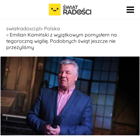
Pomiń nawigację
swiatradosci.pl
Polska
Emilian Kamiński z wyjątkowym pomysłem na
tegoroczną wigilię. Podobnych świąt jeszcze nie
przeżyliśmy