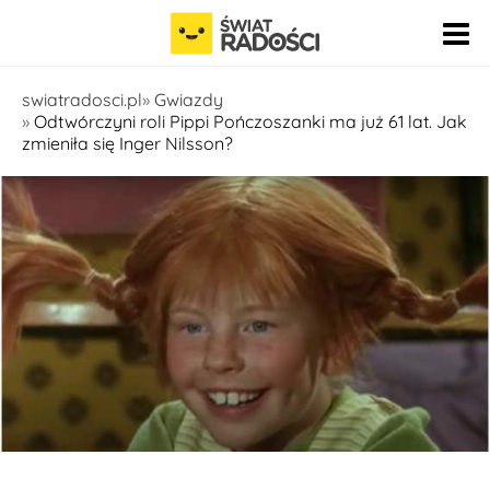
Pomiń nawigację
swiatradosci.pl
Gwiazdy
Odtwórczyni roli Pippi Pończoszanki ma już 61 lat. Jak
zmieniła się Inger Nilsson?
fot. YouTube - chiapit