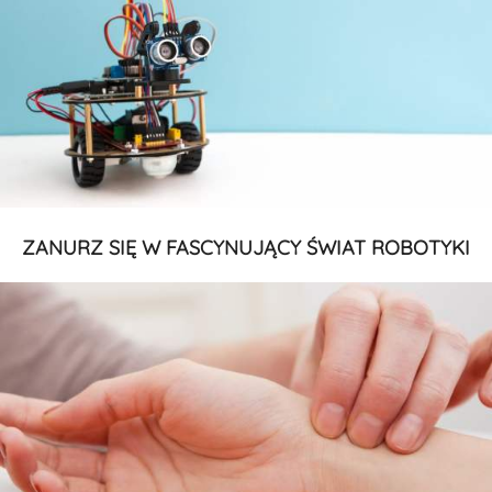
ZANURZ SIĘ W FASCYNUJĄCY ŚWIAT ROBOTYKI