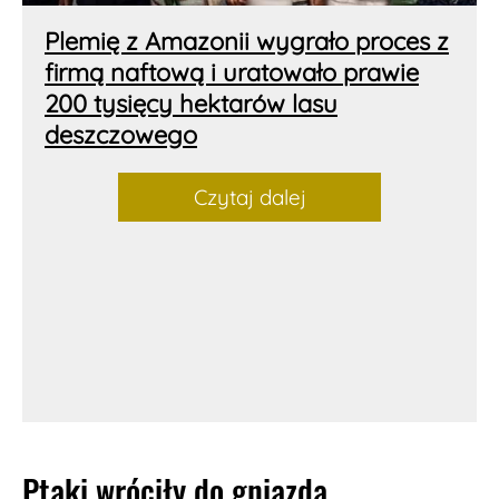
Plemię z Amazonii wygrało proces z
firmą naftową i uratowało prawie
200 tysięcy hektarów lasu
deszczowego
Czytaj dalej
Ptaki wróciły do gniazda