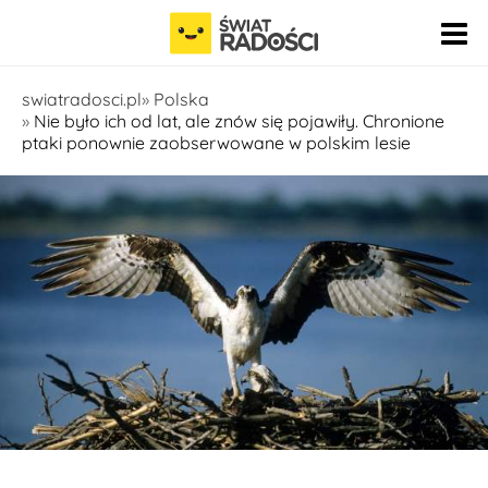
Pomiń nawigację
swiatradosci.pl
Polska
Nie było ich od lat, ale znów się pojawiły. Chronione
ptaki ponownie zaobserwowane w polskim lesie
Fot. pixabay.com/pl/users/skeeze-272447