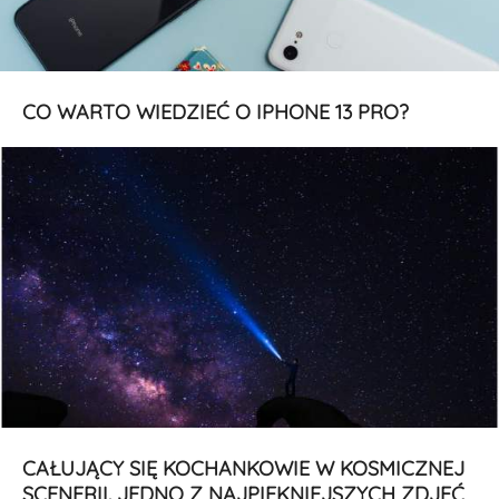
CO WARTO WIEDZIEĆ O IPHONE 13 PRO?
CAŁUJĄCY SIĘ KOCHANKOWIE W KOSMICZNEJ
SCENERII. JEDNO Z NAJPIĘKNIEJSZYCH ZDJĘĆ