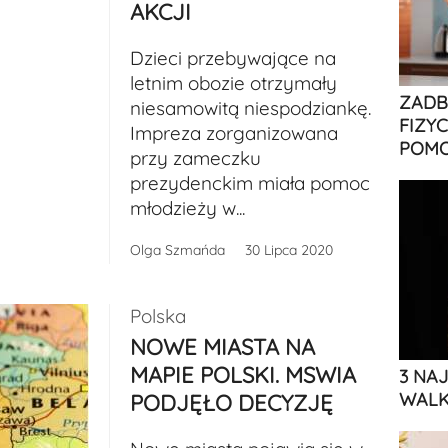
AKCJI
Dzieci przebywające na
letnim obozie otrzymały
ZADB
niesamowitą niespodziankę.
FIZY
Impreza zorganizowana
POMO
przy zameczku
prezydenckim miała pomoc
młodzieży w...
Olga Szmańda
30 Lipca 2020
Polska
NOWE MIASTA NA
MAPIE POLSKI. MSWIA
3 NA
WALK
PODJĘŁO DECYZJĘ