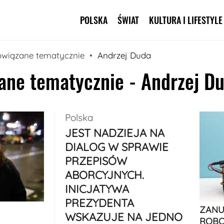
POLSKA
ŚWIAT
KULTURA I LIFESTYLE
Pomiń nawigację
owiązane tematycznie
Andrzej Duda
ane tematycznie - Andrzej D
Polska
JEST NADZIEJA NA
DIALOG W SPRAWIE
PRZEPISÓW
ABORCYJNYCH.
INICJATYWA
PREZYDENTA
ZANU
WSKAZUJE NA JEDNO
ROBO