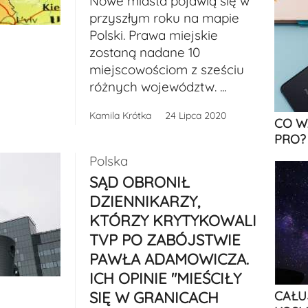
Nowe miasta pojawią się w
przyszłym roku na mapie
Polski. Prawa miejskie
zostaną nadane 10
miejscowościom z sześciu
różnych województw. ...
Kamila Krótka
24 Lipca 2020
CO W
PRO?
Polska
SĄD OBRONIŁ
DZIENNIKARZY,
KTÓRZY KRYTYKOWALI
TVP PO ZABÓJSTWIE
PAWŁA ADAMOWICZA.
ICH OPINIE "MIEŚCIŁY
SIĘ W GRANICACH
CAŁU