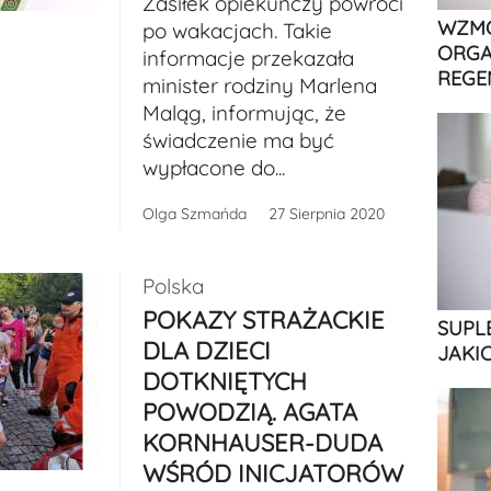
Zasiłek opiekuńczy powróci
WZMO
po wakacjach. Takie
ORGA
informacje przekazała
REGE
minister rodziny Marlena
Maląg, informując, że
świadczenie ma być
wypłacone do...
Olga Szmańda
27 Sierpnia 2020
Polska
POKAZY STRAŻACKIE
SUPL
DLA DZIECI
JAKI
DOTKNIĘTYCH
POWODZIĄ. AGATA
KORNHAUSER-DUDA
WŚRÓD INICJATORÓW