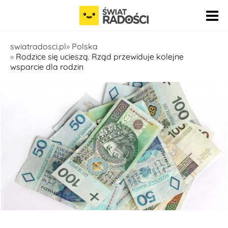
Pomiń nawigację
swiatradosci.pl
Polska
Rodzice się ucieszą. Rząd przewiduje kolejne
wsparcie dla rodzin
fot. pixnio.com