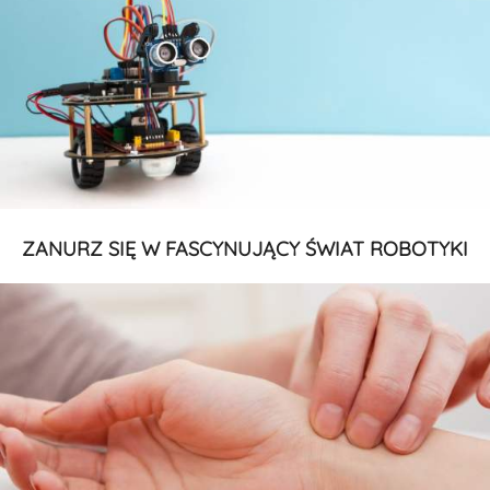
ZANURZ SIĘ W FASCYNUJĄCY ŚWIAT ROBOTYKI