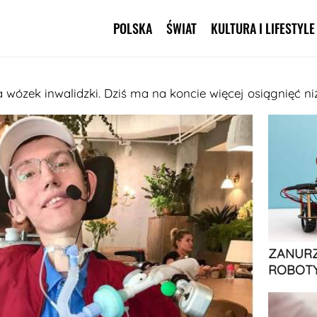
POLSKA
ŚWIAT
KULTURA I LIFESTYLE
Pomiń nawigację
na wózek inwalidzki. Dziś ma na koncie więcej osiągnięć ni
ZANURZ
ROBOTY