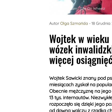
fot. Instagram - Life On Wheelz
Autor
Olga Szmańda
- 18 Grudnia
Wojtek w wieku 9
wózek inwalidzk
więcej osiągnięć
Wojtek Sawicki znany pod p
miesiącach zyskał na popula
Obecnie mężczyznę na jego 
13 tys. internautów. Niezwyk
rozpoczęło się dzięki jego p
od dawna walczy z rzadką c