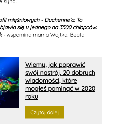
e syna.
ofii mięśniowych - Duchenne’a. To
bjawia się u jednego na 3500 chłopców.
k
-
wspomina mama Wojtka, Beata
Wiemy, jak poprawić
swój nastrój. 20 dobrych
wiadomości, które
mogłeś pominąć w 2020
roku
Czytaj dalej