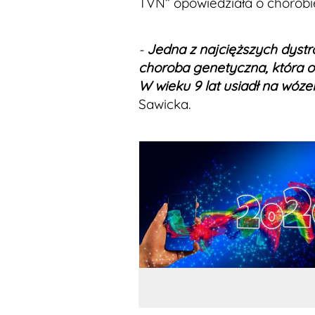
TVN” opowiedziała o chorobi
-
Jedna z najcięższych dystr
choroba genetyczna, która o
W wieku 9 lat usiadł na wóze
Sawicka.