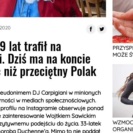
 2020
 lat trafił na
PRZYSP
i. Dziś ma na koncie
MOŻE Ś
 niż przeciętny Polak
seudonimem DJ Carpigiani w minionych
rności w mediach społecznościowych.
profilu na Instagramie obserwuje ponad
łe zainteresowanie Wojtkiem Sawickim
WZMOCN
ozytywnemu podejściu do życia. 33-latek
ORGANI
horobą Duchenne’a. Mimo to nie poddał