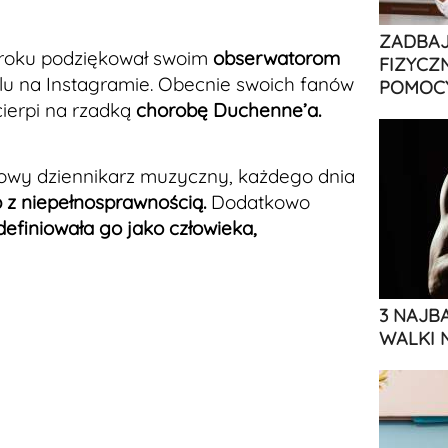
ZADBAJ
 roku podziękował swoim
obserwatorom
FIZYCZ
ilu na Instagramie. Obecnie swoich fanów
POMOCY
ierpi na rzadką
chorobę Duchenne’a.
powy dziennikarz muzyczny, każdego dnia
 z niepełnosprawnością.
Dodatkowo
efiniowała go jako człowieka,
3 NAJB
WALKI 