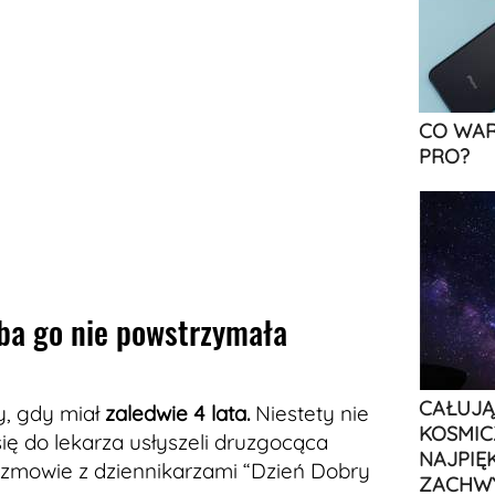
CO WAR
PRO?
ba go nie powstrzymała
CAŁUJĄ
y, gdy miał
zaledwie 4 lata.
Niestety nie
KOSMIC
się do lekarza usłyszeli druzgocąca
NAJPIĘ
zmowie z dziennikarzami “Dzień Dobry
ZACHW