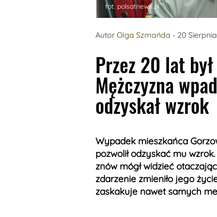
fot. polsatnews.pl
Autor
Olga Szmańda
- 20 Sierpni
Przez 20 lat by
Mężczyzna wpad
odzyskał wzrok
Wypadek mieszkańca Gorzow
pozwolił odzyskać mu wzrok
znów mógł widzieć otaczający
zdarzenie zmieniło jego życi
zaskakuje nawet samych m