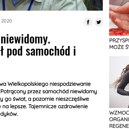
a 2020
ł niewidomy.
PRZYSP
ł pod samochód i
MOŻE Ś
a Wielkopolskiego niespodziewanie
. Potrącony przez samochód niewidomy
 go świat, a pozornie nieszczęśliwe
e na lepsze. Tajemnicze ozdrowienie
WZMOCN
edyków.
ORGANI
REGENE