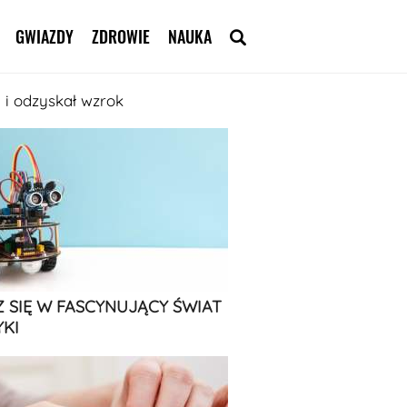
GWIAZDY
ZDROWIE
NAUKA
 i odzyskał wzrok
 SIĘ W FASCYNUJĄCY ŚWIAT
KI