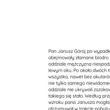
Pan Janusz Góraj po wypadku 
obejmowały złamane biodro i 
oddziale mężczyzna niespod
lewym oku. Po około dwóch t
wszystko, nawet bez okularó
nie tylko samego niewidomego
oddziale nie ukrywali zszokow
takiego się stało. Według 
wzroku pana Janusza mogła 
otrzymywał w trakcie pobytu