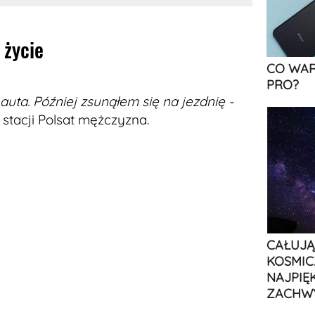
życie
CO WAR
PRO?
uta. Później zsunąłem się na jezdnię -
stacji Polsat mężczyzna.
CAŁUJĄ
KOSMIC
NAJPIĘ
ZACHW