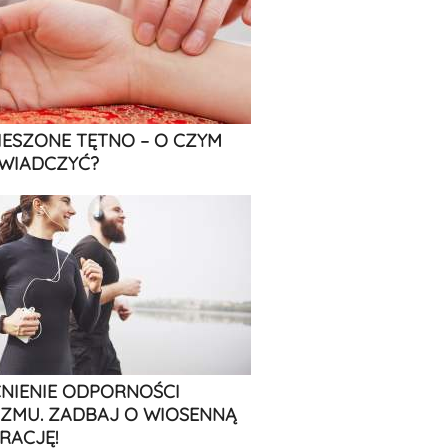
IESZONE TĘTNO – O CZYM
WIADCZYĆ?
IENIE ODPORNOŚCI
ZMU. ZADBAJ O WIOSENNĄ
RACJĘ!