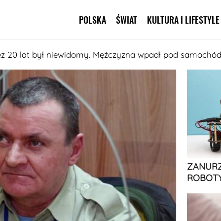
POLSKA
ŚWIAT
KULTURA I LIFESTYLE
Pomiń nawigację
ez 20 lat był niewidomy. Mężczyzna wpadł pod samochód
ZANURZ
ROBOTY