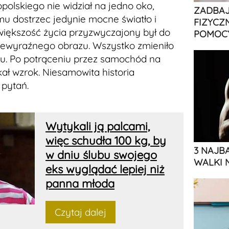
olskiego nie widział na jedno oko,
ZADBAJ
mu dostrzec jedynie mocne światło i
FIZYCZ
większość życia przyzwyczajony był do
POMOCY
iewyraźnego obrazu. Wszystko zmieniło
u. Po potrąceniu przez samochód na
kał wzrok. Niesamowita historia
 pytań.
Wytykali ją palcami,
więc schudła 100 kg, by
3 NAJB
w dniu ślubu swojego
WALKI 
eks wyglądać lepiej niż
panna młoda
Czytaj dalej