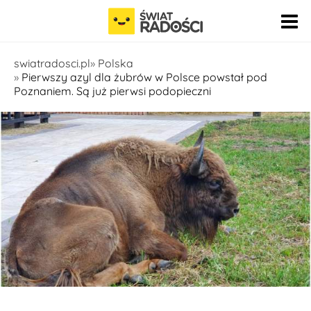
Pomiń nawigację
swiatradosci.pl
Polska
Pierwszy azyl dla żubrów w Polsce powstał pod
Poznaniem. Są już pierwsi podopieczni
fot. Michał Bednarek - WWF ; Facebook - Azyl Dla Żubrów