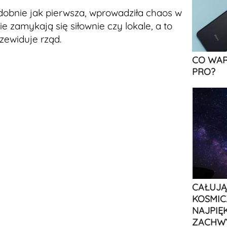
dobnie jak pierwsza, wprowadziła chaos w
e zamykają się siłownie czy lokale, a to
rzewiduje rząd.
CO WAR
PRO?
CAŁUJĄ
KOSMIC
NAJPIĘ
ZACHW