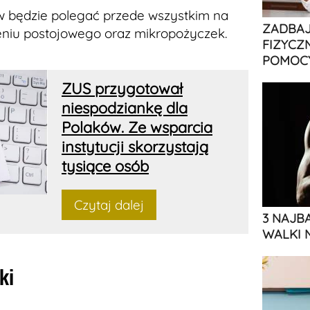
w będzie polegać przede wszystkim na
ZADBAJ
eniu postojowego oraz mikropożyczek.
FIZYCZ
POMOCY
ZUS przygotował
niespodziankę dla
Polaków. Ze wsparcia
instytucji skorzystają
tysiące osób
Czytaj dalej
3 NAJB
WALKI 
ki