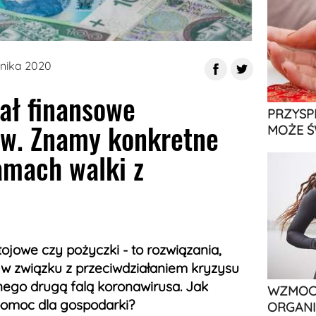
s
rnika 2020
ał finansowe
PRZYSP
ów. Znamy konkretne
MOŻE Ś
amach walki z
ojowe czy pożyczki - to rozwiązania,
 w związku z przeciwdziałaniem kryzysu
go drugą falą koronawirusa. Jak
WZMOCN
pomoc dla gospodarki?
ORGANI