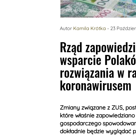
Fot. ARKADIUSZ ZIOLEK/East New
Autor
Kamila Krótka
- 23 Paździe
Rząd zapowiedzi
wsparcie Polak
rozwiązania w r
koronawirusem
Zmiany związane z ZUS, post
które właśnie zapowiedziano
gospodarczego spowodowane
dokładnie będzie wyglądać 