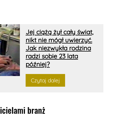
Jej ciążą żył cały świat,
nikt nie mógł uwierzyć.
Jak niezwykła rodzina
radzi sobie 23 lata
później?
Czytaj dalej
icielami branż