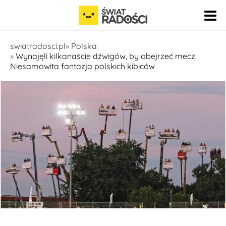
Pomiń nawigację
swiatradosci.pl
Polska
Wynajęli kilkanaście dźwigów, by obejrzeć mecz.
Niesamowita fantazja polskich kibiców
Fot. Gosia Cieśluk / facebook.com/speedwaymotorlublin