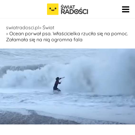
Pomiń nawigację
swiatradosci.pl
Świat
Ocean porwał psa. Właścicielka rzuciła się na pomoc.
Załamała się na nią ogromna fala
Fot. youtube.com/channel/UCrvhNP_lWuPIP6QZzJmM-bw