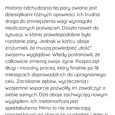
Historia odchudzania tej pary owiana jest
dziesiątkami różnych opowieści. Ich trudna
droga do zmniejszenia wagi wymagała
niezliczonych poświęceń. Doszło nawet do
sytuacji, w której prawdopodobne było
rozstanie pary. Jednak w końcu oboje
zrozumieli, że muszą powiedzieć „dość”
swojemu wyglądowi. Wtedy postanowili, że
całkowicie zmienią swoje życie. Rozpoczęli
długi i mozolny proces, który finalnie po 18
miesiącach doprowadził ich do upragnionego
celu. Zaciskanie zębów, wyrzeczenia i
wzajemne wsparcie pozwoliły im zawalczyć o
siebie samych. Dziś oboje zachwycają nowym
wyglądem. Ich metamorfoza jest
spektakularna. Mimo to nie zamierzają
poprzestawać na obecnym wyglądzie i dalej o