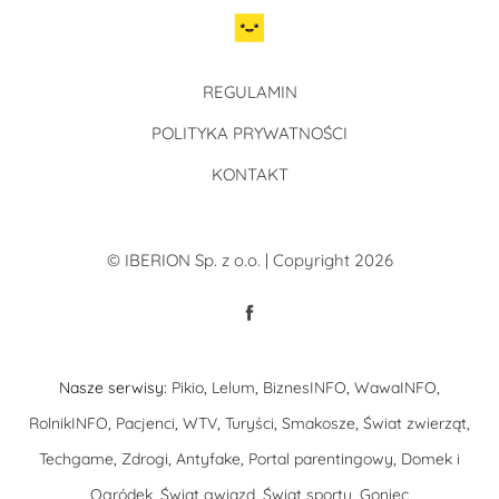
REGULAMIN
POLITYKA PRYWATNOŚCI
KONTAKT
© IBERION Sp. z o.o. | Copyright 2026
Nasze serwisy:
Pikio
,
Lelum
,
BiznesINFO
,
WawaINFO
,
RolnikINFO
,
Pacjenci
,
WTV
,
Turyści
,
Smakosze
,
Świat zwierząt
,
Techgame
,
Zdrogi
,
Antyfake
,
Portal parentingowy
,
Domek i
Ogródek
,
Świat gwiazd
,
Świat sportu
,
Goniec