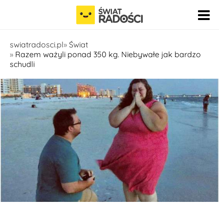
Pomiń nawigację
swiatradosci.pl
Świat
Razem ważyli ponad 350 kg. Niebywałe jak bardzo
schudli
fot. Instagram - fatgirlfedup