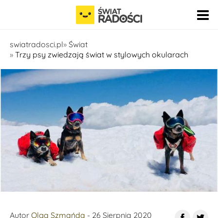
Pomiń nawigację
swiatradosci.pl
Świat
Trzy psy zwiedzają świat w stylowych okularach
Fot. instagram.com/beautiesandthebolt
Autor
Olga Szmańda
- 26 Sierpnia 2020