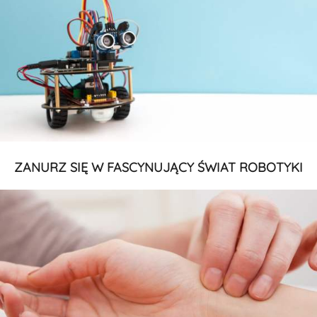
ZANURZ SIĘ W FASCYNUJĄCY ŚWIAT ROBOTYKI