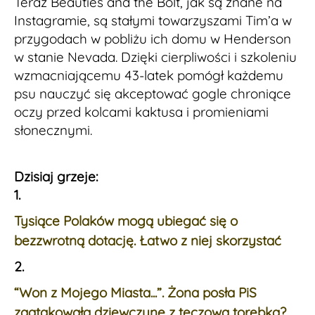
Teraz Beauties and the Bolt, jak są znane na
Instagramie, są stałymi towarzyszami Tim’a w
przygodach w pobliżu ich domu w Henderson
w stanie Nevada. Dzięki cierpliwości i szkoleniu
wzmacniającemu 43-latek pomógł każdemu
psu nauczyć się akceptować gogle chroniące
oczy przed kolcami kaktusa i promieniami
słonecznymi.
Dzisiaj grzeje:
1.
Tysiące Polaków mogą ubiegać się o
bezzwrotną dotację. Łatwo z niej skorzystać
2.
“Won z Mojego Miasta...”. Żona posła PiS
zaatakowała dziewczynę z tęczową torebką?