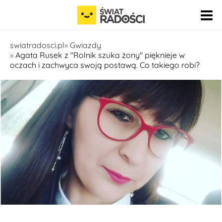
Pomiń nawigację
swiatradosci.pl
Gwiazdy
Agata Rusek z "Rolnik szuka żony" pięknieje w
oczach i zachwyca swoją postawą. Co takiego robi?
fot. Instagram - Agata Rusak