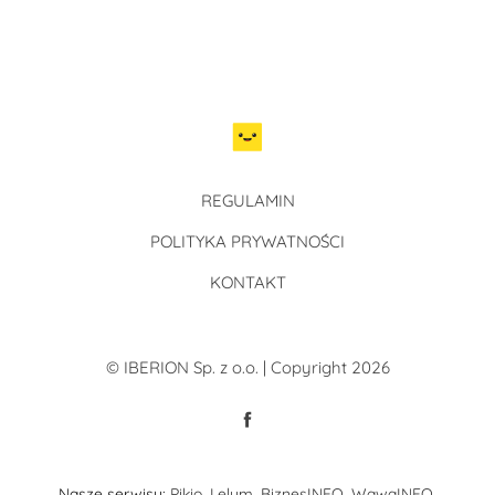
REGULAMIN
POLITYKA PRYWATNOŚCI
KONTAKT
© IBERION Sp. z o.o. | Copyright 2026
Nasze serwisy:
Pikio
,
Lelum
,
BiznesINFO
,
WawaINFO
,