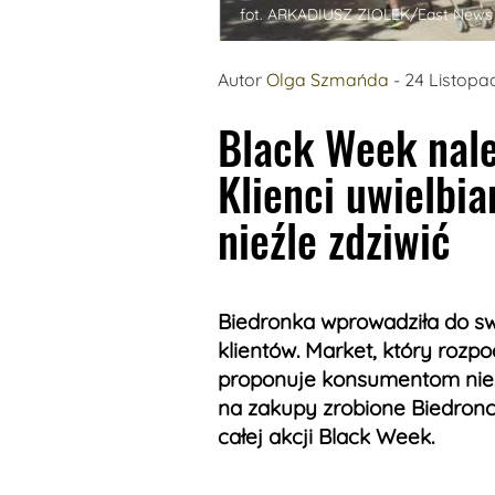
fot. ARKADIUSZ ZIOLEK/East News
Autor
Olga Szmańda
- 24 Listop
Black Week nale
Klienci uwielbia
nieźle zdziwić
Biedronka wprowadziła do sw
klientów. Market, który rozpo
proponuje konsumentom nie
na zakupy zrobione Biedron
całej akcji Black Week.