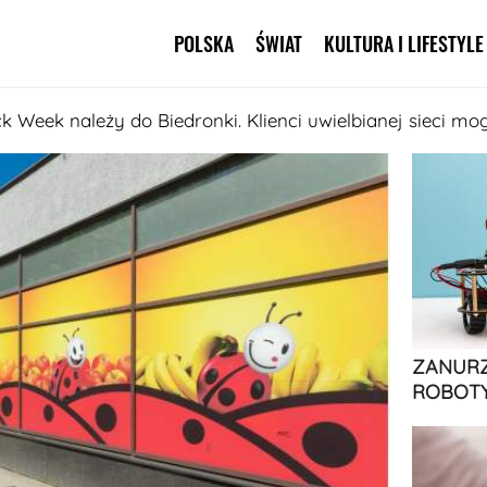
POLSKA
ŚWIAT
KULTURA I LIFESTYLE
Pomiń nawigację
k Week należy do Biedronki. Klienci uwielbianej sieci mog
ZANURZ
ROBOTY