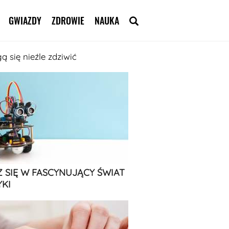
GWIAZDY
ZDROWIE
NAUKA
ą się nieźle zdziwić
 SIĘ W FASCYNUJĄCY ŚWIAT
KI