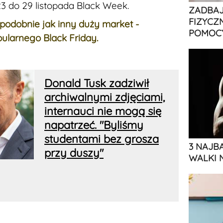
3 do 29 listopada Black Week.
ZADBAJ
FIZYCZ
podobnie jak inny duży market -
POMOCY
ularnego Black Friday.
Donald Tusk zadziwił
archiwalnymi zdjęciami,
internauci nie mogą się
napatrzeć. "Byliśmy
studentami bez grosza
3 NAJB
przy duszy"
WALKI 