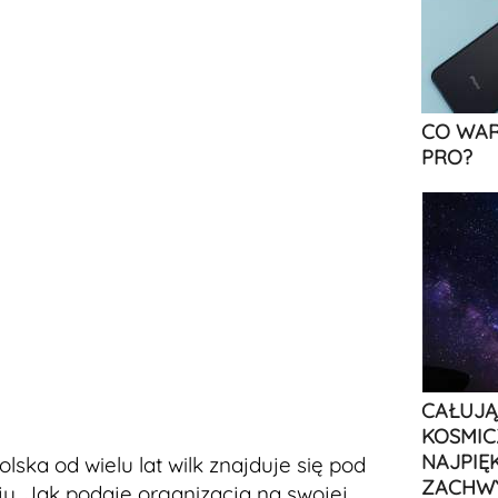
CO WAR
PRO?
CAŁUJĄ
KOSMIC
NAJPIĘ
lska od wielu lat wilk znajduje się pod
ZACHW
u. Jak podaje organizacja na swojej