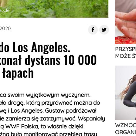
eople
 2020
do Los Angeles.
PRZYSP
konał dystans 10 000
MOŻE Ś
 łapach
erca swoim wyjątkowym wyczynem.
ało drogę, którą przyrównać można do
awę i Los Angeles. Gustaw podróżował
nie zamierza się zatrzymywać. Wspaniały
WZMOCN
ką WWF Polska, to właśnie dzięki
ORGANI
żna było monitorować przebieg trasy