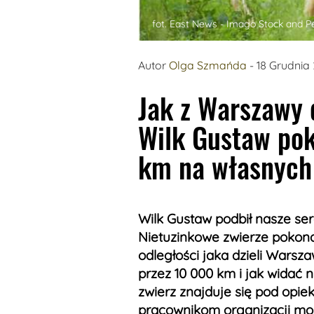
fot. East News - Imago Stock and P
Autor
Olga Szmańda
- 18 Grudnia
Jak z Warszawy 
Wilk Gustaw po
km na własnych
Wilk Gustaw podbił nasze s
Nietuzinkowe zwierze pokon
odległości jaka dzieli Warsz
przez 10 000 km i jak widać 
zwierz znajduje się pod opie
pracownikom organizacji mo