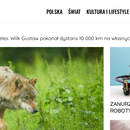
POLSKA
ŚWIAT
KULTURA I LIFESTYLE
Pomiń nawigację
les. Wilk Gustaw pokonał dystans 10 000 km na własnyc
ZANURZ
ROBOTY