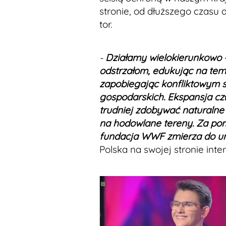
stronie, od dłuższego czasu 
tor.
-
Działamy wielokierunkowo –
odstrzałom, edukując na tem
zapobiegając konfliktowym sy
gospodarskich. Ekspansja czł
trudniej zdobywać naturalne 
na hodowlane tereny. Za pom
fundacja WWF zmierza do un
Polska na swojej stronie inte