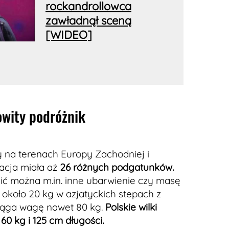
rockandrollowca
zawładnął sceną
[WIDEO]
wity podróżnik
y na terenach Europy Zachodniej i
acja miała aż
26 różnych podgatunków.
ć można m.in. inne ubarwienie czy masę
 około 20 kg w azjatyckich stepach z
siąga wagę nawet 80 kg.
Polskie wilki
0 kg i 125 cm długości.