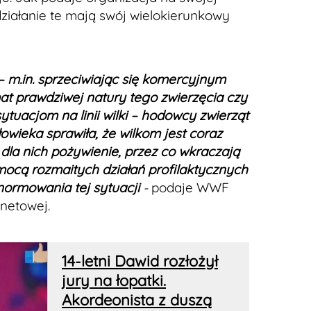
działanie te mają swój wielokierunkowy
 m.in. sprzeciwiając się komercyjnym
at prawdziwej natury tego zwierzęcia czy
tuacjom na linii wilki – hodowcy zwierząt
owieka sprawiła, że wilkom jest coraz
dla nich pożywienie, przez co wkraczają
ocą rozmaitych działań profilaktycznych
ormowania tej sytuacji
-
podaje WWF
rnetowej.
14-letni Dawid rozłożył
jury na łopatki.
Akordeonista z duszą