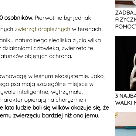
ZADBAJ
0 osobników.
Pierwotnie był jednak
FIZYCZ
POMOCY
arnych
zwierząt drapieżnych
w terenach
aniku naturalnego siedliska życia wilka
działaniami człowieka, zwierzęta te
 gatunków objętych ochroną.
 równowagę w leśnym ekosystemie. Jako,
go psa mają szczególne miejsce w
bywale inteligentne, wytrzymałe,
3 NAJB
charakter opierają na charyzmie i
WALKI 
 lata ludzie bali się wilków okazuje się, że
temu zwierzęciu bardziej niż ono jemu.