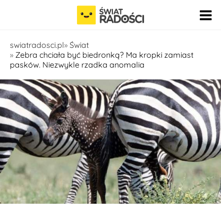
Pomiń nawigację
swiatradosci.pl
Świat
Zebra chciała być biedronką? Ma kropki zamiast
pasków. Niezwykle rzadka anomalia
Fot. educateinspirechange.org