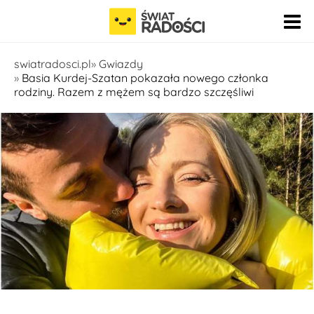
Pomiń nawigację
swiatradosci.pl
Gwiazdy
Basia Kurdej-Szatan pokazała nowego członka
rodziny. Razem z mężem są bardzo szczęśliwi
https://www.instagram.com/kurdejszatan/?hl=pl