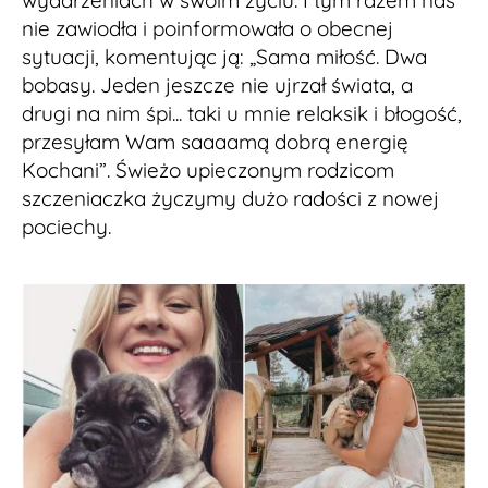
wydarzeniach w swoim życiu. I tym razem nas
nie zawiodła i poinformowała o obecnej
sytuacji, komentując ją: „Sama miłość. Dwa
bobasy. Jeden jeszcze nie ujrzał świata, a
drugi na nim śpi... taki u mnie relaksik i błogość,
przesyłam Wam saaaamą dobrą energię
Kochani”. Świeżo upieczonym rodzicom
szczeniaczka życzymy dużo radości z nowej
pociechy.