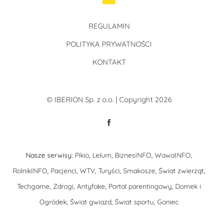
REGULAMIN
POLITYKA PRYWATNOŚCI
KONTAKT
© IBERION Sp. z o.o. | Copyright 2026
Nasze serwisy:
Pikio
,
Lelum
,
BiznesINFO
,
WawaINFO
,
RolnikINFO
,
Pacjenci
,
WTV
,
Turyści
,
Smakosze
,
Świat zwierząt
,
Techgame
,
Zdrogi
,
Antyfake
,
Portal parentingowy
,
Domek i
Ogródek
,
Świat gwiazd
,
Świat sportu
,
Goniec