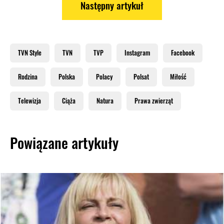
Następny artykuł
TVN Style
TVN
TVP
Instagram
Facebook
Rodzina
Polska
Polacy
Polsat
Miłość
Telewizja
Ciąża
Natura
Prawa zwierząt
Powiązane artykuły