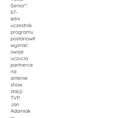
Senior”:
67-
letni
uczestnik
programu
postanowił
wyznać
swoje
uczucia
partnerce
na
antenie
show
stacji
TVP.
Jan
Adamiak
w