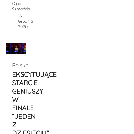
Olga
Szmańda
16
Grudnia
2020
Polska
EKSCYTUJĄCE
STARCIE
GENIUSZY
W
FINALE
“JEDEN
Z
DZIESIĘCIU”.