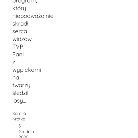
program,
który
niepodważalnie
skradł
serca
widzów
TVP.
Fani
z
wypiekami
na
twarzy
śledzili
losy...
Kamila
Krótka
5
Grudnia
2020