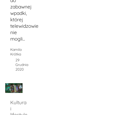
do
zabawnej
wpadki,
której
telewidzowie
nie
mogli...
Kamila
Krótka
29
Grudnia
2020
Kultura
i
lifestyle