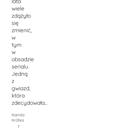
lata
wiele
zdążyło
się
zmienić,
w
tym
w
obsadzie
serialu.
Jedną
z
gwiazd,
która
zdecydowała...
Kamila
Krótka
7