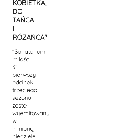
KOBIETKA,
DO
TAŃCA
I
RÓŻAŃCA"
“Sanatorium
miłości
3”:
pierwszy
odcinek
trzeciego
sezonu
został
wyemitowany
w
minioną
niedzielę.