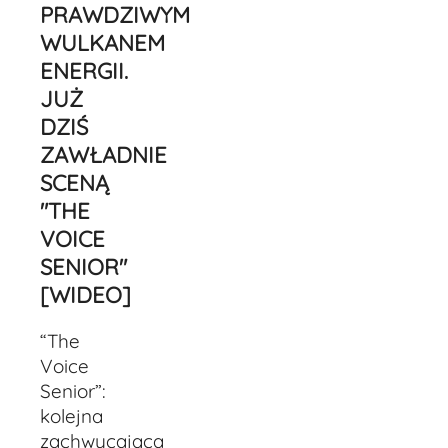
PRAWDZIWYM
WULKANEM
ENERGII.
JUŻ
DZIŚ
ZAWŁADNIE
SCENĄ
"THE
VOICE
SENIOR"
[WIDEO]
“The
Voice
Senior”:
kolejna
zachwycająca