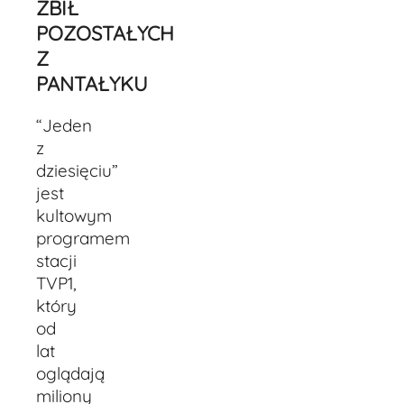
ZBIŁ
POZOSTAŁYCH
Z
PANTAŁYKU
“Jeden
z
dziesięciu”
jest
kultowym
programem
stacji
TVP1,
który
od
lat
oglądają
miliony