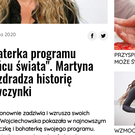
da 2020
aterka programu
PRZYSP
ńcu świata". Martyna
MOŻE Ś
dradza historię
wczynki
ponownie zadziwia i wzrusza swoich
 Wojciechowska pokazała w najnowszym
czkę i bohaterkę swojego programu.
WZMOCN