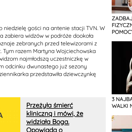
ZADBAJ
FIZYCZ
o niedzielę gości na antenie stacji TVN. W
POMOCY
 zabiera widzów w podróże dookoła
oznaje zebranych przed telewizorami z
et. Tym razem Martyna Wojciechowska
widzom najmłodszą uczestniczkę w
ym odcinku dwunastego już sezony
dziennikarka przedstawiła dziewczynkę
3 NAJB
Przeżyła śmierć
WALKI 
kliniczną i mówi, że
widziała Boga.
Opowiada o