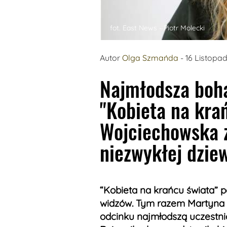
fot. East News - Piotr Molecki
Autor
Olga Szmańda
- 16 Listopa
Najmłodsza boh
"Kobieta na kra
Wojciechowska z
niezwykłej dzie
“Kobieta na krańcu świata” 
widzów. Tym razem Martyna
odcinku najmłodszą uczestni