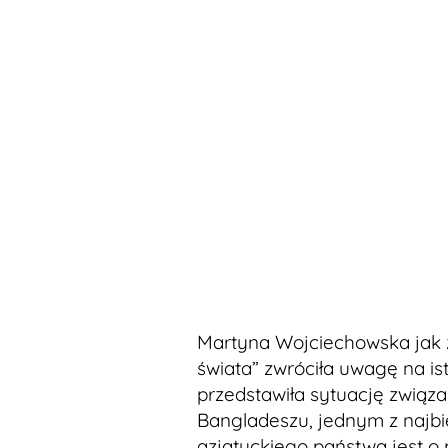
Martyna Wojciechowska jak 
świata” zwróciła uwagę na i
przedstawiła sytuację związ
Bangladeszu, jednym z najbi
azjatyckiego państwa jest o p