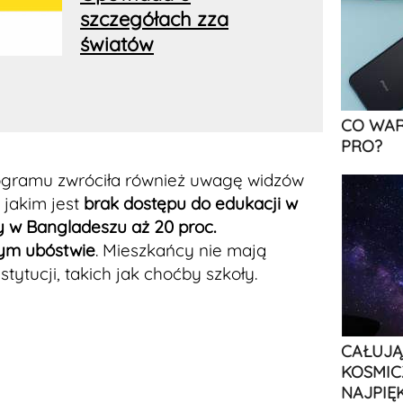
szczegółach zza
światów
CO WAR
PRO?
ogramu zwróciła również uwagę widzów
 jakim jest
brak dostępu do edukacji w
ty w Bangladeszu aż 20 proc.
nym ubóstwie
. Mieszkańcy nie mają
ytucji, takich jak choćby szkoły.
CAŁUJĄ
KOSMIC
NAJPIĘ