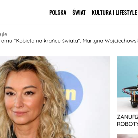
POLSKA
ŚWIAT
KULTURA I LIFESTYLE
Pomiń nawigację
tyle
amu "Kobieta na krańcu świata". Martyna Wojciechowska
ZANURZ
ROBOTY