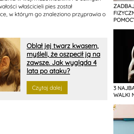
łości właścicieli pies został
ZADBAJ
FIZYCZ
e, w którym go znaleziono przyprawia o
POMOCY
Oblał jej twarz kwasem,
myśleli, że oszpecił ją na
zawsze. Jak wygląda 4
lata po ataku?
Czytaj dalej
3 NAJB
WALKI 