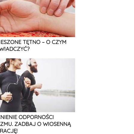
IESZONE TĘTNO – O CZYM
WIADCZYĆ?
IENIE ODPORNOŚCI
ZMU. ZADBAJ O WIOSENNĄ
RACJĘ!