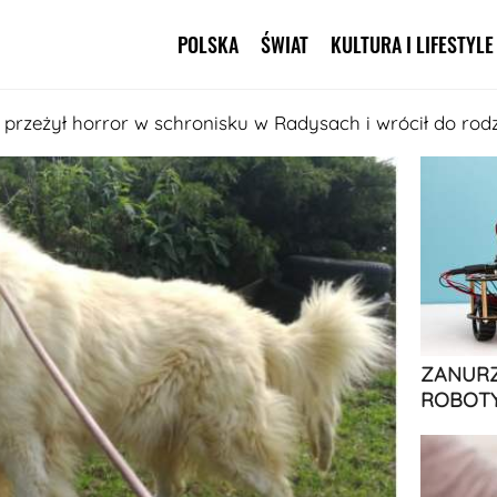
POLSKA
ŚWIAT
KULTURA I LIFESTYLE
Pomiń nawigację
s przeżył horror w schronisku w Radysach i wrócił do rod
ZANURZ
ROBOTY