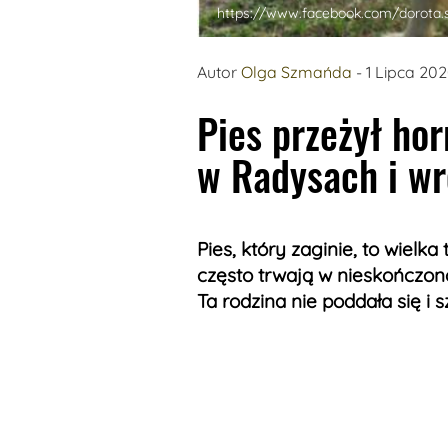
https://www.facebook.com/dorota.
Autor
Olga Szmańda
- 1 Lipca 20
Pies przeżył ho
w Radysach i wr
Pies, który zaginie, to wielka
często trwają w nieskończon
Ta rodzina nie poddała się i 