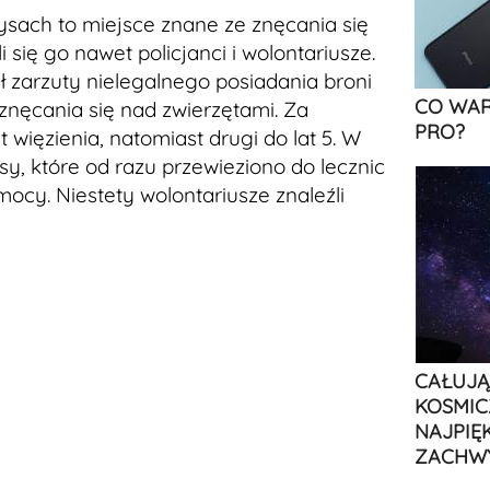
sach to miejsce znane ze znęcania się
 się go nawet policjanci i wolontariusze.
ał zarzuty nielegalnego posiadania broni
CO WAR
 znęcania się nad zwierzętami. Za
PRO?
t więzienia, natomiast drugi do lat 5. W
sy, które od razu przewieziono do lecznic
ocy. Niestety wolontariusze znaleźli
CAŁUJĄ
KOSMIC
NAJPIĘ
ZACHW