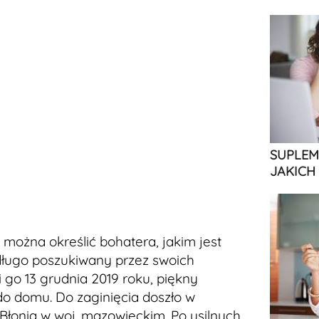
SUPLEM
JAKICH
ak można określić bohatera, jakim jest
 długo poszukiwany przez swoich
eli go 13 grudnia 2019 roku, piękny
 do domu. Do zaginięcia doszło w
o Błonia w woj. mazowieckim. Po usilnych