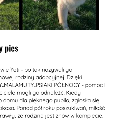
y pies
wie Yeti - bo tak nazywali go
 nowej rodziny adopcyjnej. Dzięki
KY..MALAMUTY..PSIAKI PÓŁNOCY - pomoc i
iciele mogli go odnaleźć. Kiedy
 domu dla pięknego pupila, zgłosiła się
okosa. Ponad pół roku poszukiwań, miłość
rawiły, że rodzina jest znów w komplecie.