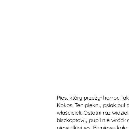
Pies, który przeżył horror. T
Kokos. Ten piękny psiak był
właścicieli. Ostatni raz widzi
biszkoptowy pupil nie wrócił
niewielkiej wsi Bieniewo koł