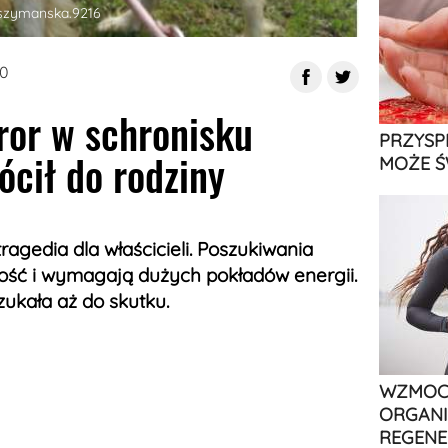
szymanska.9216
20
rror w schronisku
PRZYSP
ócił do rodziny
MOŻE Ś
 tragedia dla właścicieli. Poszukiwania
ość i wymagają dużych pokładów energii.
szukała aż do skutku.
WZMOCN
ORGANI
REGENE