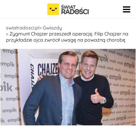
Pomiń nawigację
swiatradosci.pl
Gwiazdy
Zygmunt Chajzer przeszedł operację. Filip Chajzer na
przykładzie ojca zwrócił uwagę na poważną chorobę
fot. East News - TRICOLORS