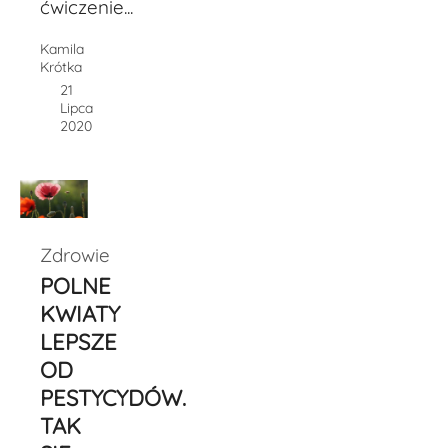
ćwiczenie...
Kamila
Krótka
21
Lipca
2020
Zdrowie
POLNE
KWIATY
LEPSZE
OD
PESTYCYDÓW.
TAK