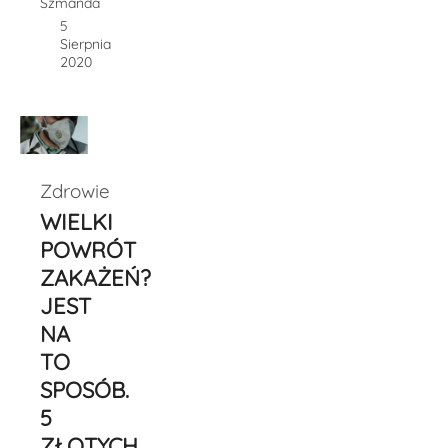
Szmańda
5
Sierpnia
2020
Zdrowie
WIELKI
POWRÓT
ZAKAŻEŃ?
JEST
NA
TO
SPOSÓB.
5
ZŁOTYCH