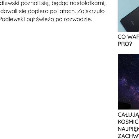
dlewski poznali się, będąc nastolatkami,
wali się dopiero po latach. Zaiskrzyło
Padlewski był świeżo po rozwodzie.
CO WAR
PRO?
CAŁUJĄ
KOSMIC
NAJPIĘ
ZACHW