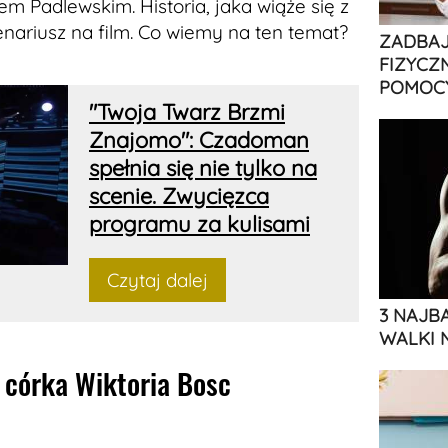
 Padlewskim. Historia, jaka wiąże się z
nariusz na film. Co wiemy na ten temat?
ZADBAJ
FIZYCZ
POMOCY
"Twoja Twarz Brzmi
Znajomo": Czadoman
spełnia się nie tylko na
scenie. Zwycięzca
programu za kulisami
Czytaj dalej
3 NAJB
WALKI 
j córka Wiktoria Bosc