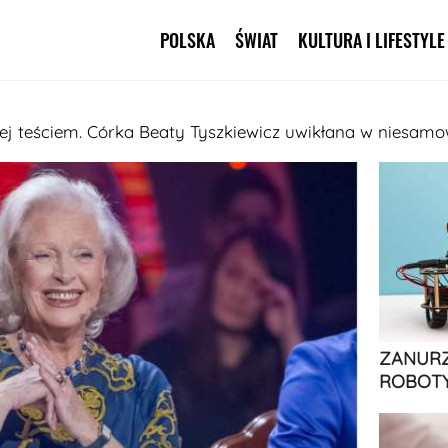
POLSKA
ŚWIAT
KULTURA I LIFESTYLE
Pomiń nawigację
 jej teściem. Córka Beaty Tyszkiewicz uwikłana w niesamow
ZANURZ
ROBOTY