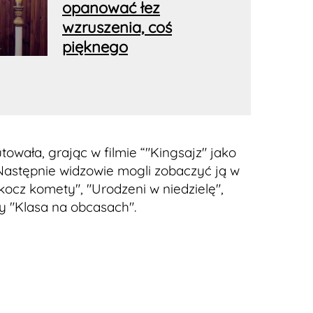
opanować łez
wzruszenia, coś
pięknego
owała, grając w filmie “"Kingsajz" jako
astępnie widzowie mogli zobaczyć ją w
kocz komety", "Urodzeni w niedzielę",
y "Klasa na obcasach".