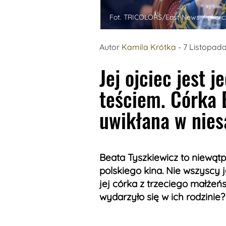
Fot. TRICOLORS/East News / pkorc
Autor
Kamila Krótka
- 7 Listopad
Jej ojciec jest j
teściem. Córka 
uwikłana w nies
Beata Tyszkiewicz to niewątp
polskiego kina. Nie wszyscy j
jej córka z trzeciego małżeń
wydarzyło się w ich rodzinie?