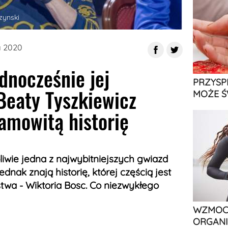
zynski
a 2020
ednocześnie jej
PRZYSP
Beaty Tyszkiewicz
MOŻE Ś
amowitą historię
liwie jedna z najwybitniejszych gwiazd
ednak znają historię, której częścią jest
stwa - Wiktoria Bosc. Co niezwykłego
WZMOCN
ORGANI