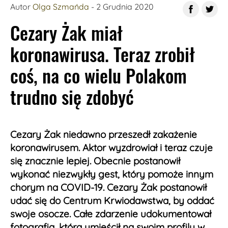
Autor
Olga Szmańda
- 2 Grudnia 2020
Cezary Żak miał
koronawirusa. Teraz zrobił
coś, na co wielu Polakom
trudno się zdobyć
Cezary Żak niedawno przeszedł zakażenie
koronawirusem. Aktor wyzdrowiał i teraz czuje
się znacznie lepiej. Obecnie postanowił
wykonać niezwykły gest, który pomoże innym
chorym na COVID-19. Cezary Żak postanowił
udać się do Centrum Krwiodawstwa, by oddać
swoje osocze. Całe zdarzenie udokumentował
fotografią, którą umieścił na swoim profilu w