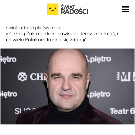
Pomiń nawigację
swiatradosci.pl
Gwiazdy
Cezary Żak miał koronawirusa. Teraz zrobił coś, na
co wielu Polakom trudno się zdobyć
fot. East News - TRICOLORS